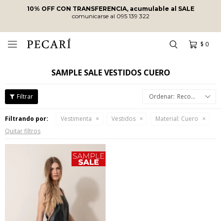
10% OFF CON TRANSFERENCIA, acumulable al SALE
comunicarse al 095 139 322
$
0

SAMPLE SALE VESTIDOS CUERO
Recomendados
Filtrando por:
Vestimenta
Vestidos
Material:
Cuero
Quitar filtros