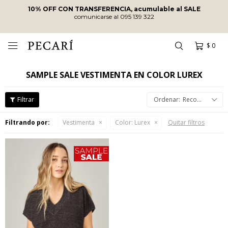
10% OFF CON TRANSFERENCIA, acumulable al SALE
comunicarse al 095 139 322
$
0

SAMPLE SALE VESTIMENTA EN COLOR LUREX
Recomendados
Filtrando por:
Vestimenta
Color:
Lurex
Quitar filtros