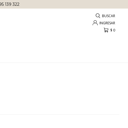
95 139 322
$
0