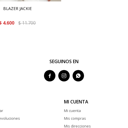
BLAZER JACKIE
$
4.600
$
11.700
SEGUINOS EN



MI CUENTA
ar
Mi cuenta
evoluciones
Mis compras
Mis direcciones