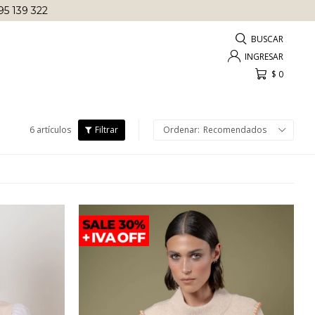
95 139 322
$
0
6 artículos
Recomendados