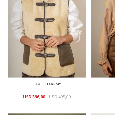
CHALECO ARMY
USD
396,00
USD
495,00