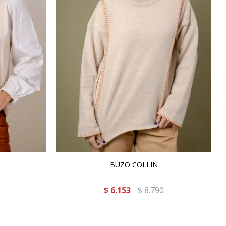
BUZO COLLIN
$
6.153
$
8.790