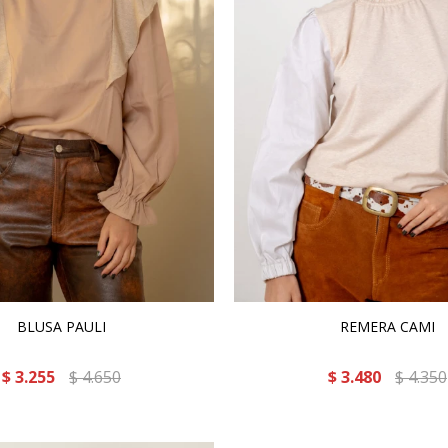
BLUSA PAULI
REMERA CAMI
$
3.255
$
4.650
$
3.480
$
4.350