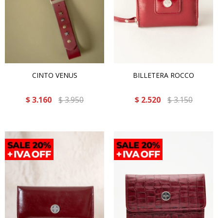
CINTO VENUS
BILLETERA ROCCO
$
3.160
$
3.950
$
2.520
$
3.150