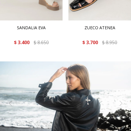
SANDALIA EVA
ZUECO ATENEA
$
3.400
$
8.650
$
3.700
$
8.950