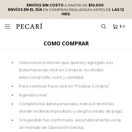
ENVÍOS SIN COSTO
A PARTIR DE
$10.000
·
ENVÍOS EN EL DÍA
EN COMPRAS REALIZADAS ANTES DE
LAS 12
HRS
!
$
0

COMO COMPRAR
Seleccioná el artículo que querés y agregalo a tu
Bolsa haciendo click en Comprar, no olvides
seleccionar talle, color y cantidad.
Para continuar hace click en “Finalizar Compra”.
Ingresá tu mail.
Completá tus datos personales, indicá el domicilio
donde recibirás el producto y elegí tu medio de pago.
Si tu pedido fue confirmado, automáticamente verás
un mensaje de Operación Exitosa.