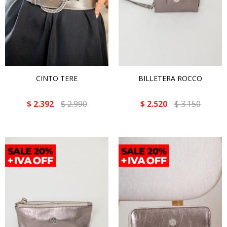
CINTO TERE
BILLETERA ROCCO
$
2.392
$
2.990
$
2.520
$
3.150