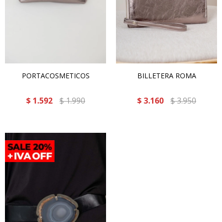
PORTACOSMETICOS
BILLETERA ROMA
$
1.592
$
1.990
$
3.160
$
3.950