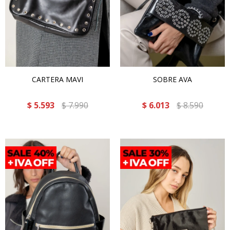
CARTERA MAVI
SOBRE AVA
$
5.593
$
7.990
$
6.013
$
8.590