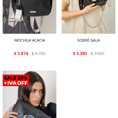
MOCHILA ACACIA
SOBRE GALA
$
5.874
$
9.790
$
5.383
$
7.690