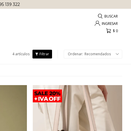
95 139 322
$
0
4 artículos
Recomendados