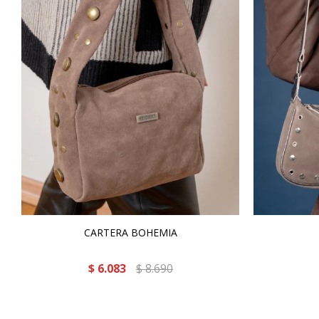
CARTERA BOHEMIA
$
6.083
$
8.690