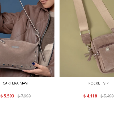
CARTERA MAVI
POCKET VIP
$
5.593
$
7.990
$
4.118
$
5.490