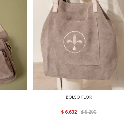
BOLSO FLOR
$
6.632
$
8.290