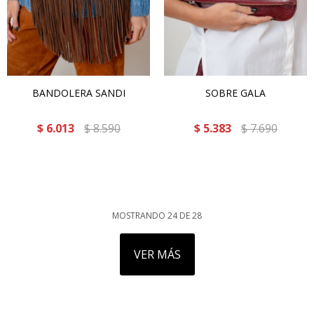
BANDOLERA SANDI
SOBRE GALA
$
6.013
$
8.590
$
5.383
$
7.690
MOSTRANDO
24
DE
28
VER MÁS