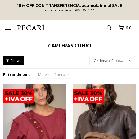
ENVÍOS SIN COSTO
A PARTIR DE
$10.000
·
ENVÍOS EN EL DÍA
EN COMPRAS REALIZADAS ANTES DE
LAS 12
HRS
!
$
0

CARTERAS CUERO
Recomendados
Filtrando por:
Material:
Cuero