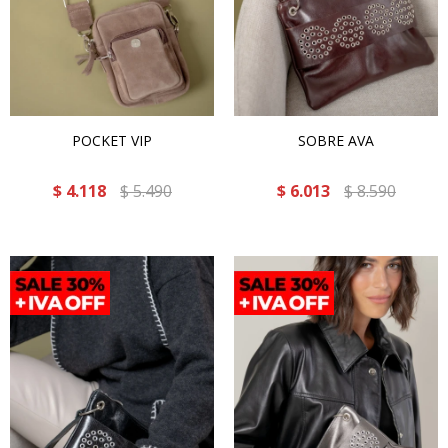
POCKET VIP
SOBRE AVA
$
4.118
$
5.490
$
6.013
$
8.590