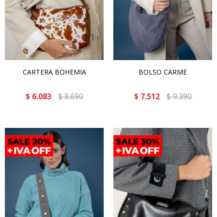
CARTERA BOHEMIA
BOLSO CARME
$
6.083
$
8.690
$
7.512
$
9.390