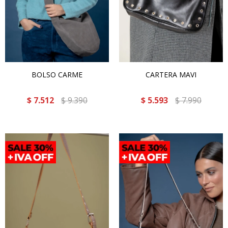
BOLSO CARME
CARTERA MAVI
$
7.512
$
9.390
$
5.593
$
7.990