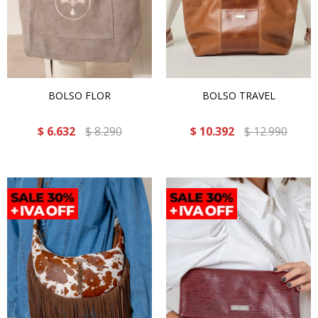
BOLSO FLOR
BOLSO TRAVEL
$
6.632
$
8.290
$
10.392
$
12.990