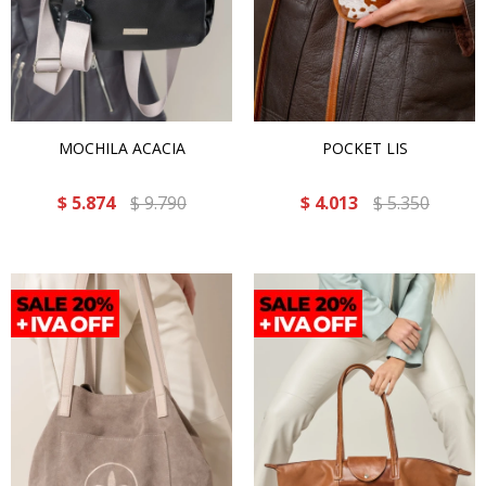
MOCHILA ACACIA
POCKET LIS
$
5.874
$
9.790
$
4.013
$
5.350