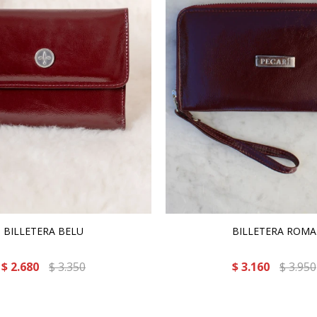
BILLETERA BELU
BILLETERA ROMA
$
2.680
$
3.350
$
3.160
$
3.950