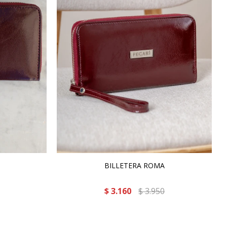
BILLETERA ROMA
$
3.160
$
3.950