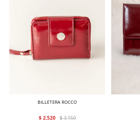
BILLETERA ROCCO
$
2.520
$
3.150