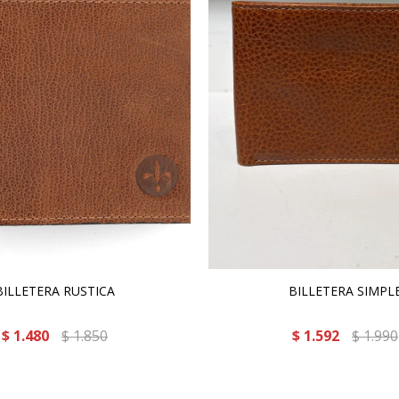
BILLETERA RUSTICA
BILLETERA SIMPL
$
1.480
$
1.850
$
1.592
$
1.990