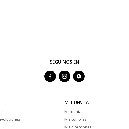
SEGUINOS EN



MI CUENTA
ar
Mi cuenta
evoluciones
Mis compras
Mis direcciones