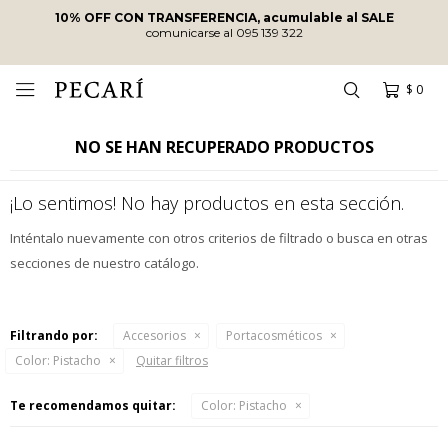
10% OFF CON TRANSFERENCIA, acumulable al SALE
comunicarse al 095 139 322
$
0

NO SE HAN RECUPERADO PRODUCTOS
¡Lo sentimos! No hay productos en esta sección.
Inténtalo nuevamente con otros criterios de filtrado o busca en otras
secciones de nuestro catálogo.
Filtrando por:
Accesorios
Portacosméticos
Color:
Pistacho
Quitar filtros
Te recomendamos quitar:
Color:
Pistacho