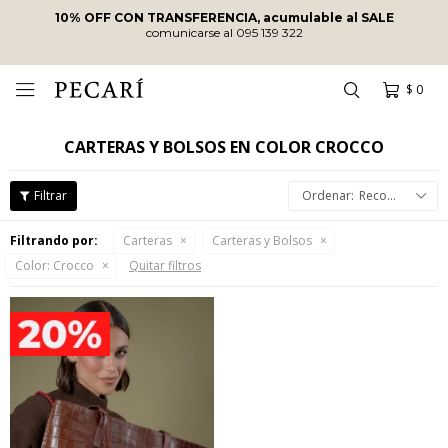
10% OFF CON TRANSFERENCIA, acumulable al SALE
comunicarse al 095 139 322
$
0

CARTERAS Y BOLSOS EN COLOR CROCCO
Recomendados
Filtrando por:
Carteras
Carteras y Bolsos
Color:
Crocco
Quitar filtros