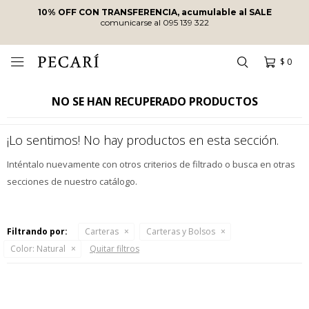
10% OFF CON TRANSFERENCIA, acumulable al SALE
comunicarse al 095 139 322
$
0

NO SE HAN RECUPERADO PRODUCTOS
¡Lo sentimos! No hay productos en esta sección.
Inténtalo nuevamente con otros criterios de filtrado o busca en otras
secciones de nuestro catálogo.
Filtrando por:
Carteras
Carteras y Bolsos
Color:
Natural
Quitar filtros