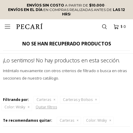
ENVÍOS SIN COSTO
A PARTIR DE
$10.000
·
ENVÍOS EN EL DÍA
EN COMPRAS REALIZADAS ANTES DE
LAS 12
HRS
!
$
0

NO SE HAN RECUPERADO PRODUCTOS
¡Lo sentimos! No hay productos en esta sección.
Inténtalo nuevamente con otros criterios de filtrado o busca en otras
secciones de nuestro catálogo.
Filtrando por:
Carteras
Carteras y Bolsos
Color:
Wisky
Quitar filtros
Te recomendamos quitar:
Carteras
Color:
Wisky