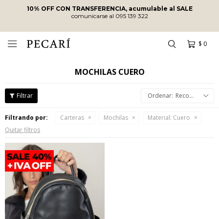
10% OFF CON TRANSFERENCIA, acumulable al SALE
comunicarse al 095 139 322
$
0

MOCHILAS CUERO
Recomendados
Filtrando por:
Carteras
Mochilas
Material:
Cuero
Quitar filtros