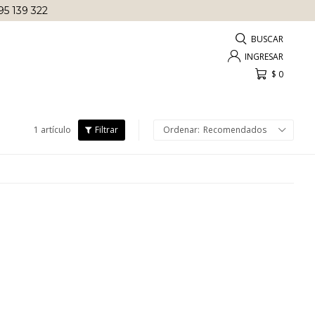
95 139 322
$
0
1 artículo
Recomendados