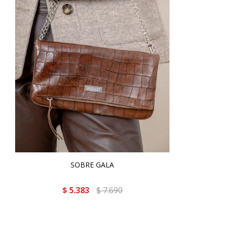
SOBRE GALA
$
5.383
$
7.690