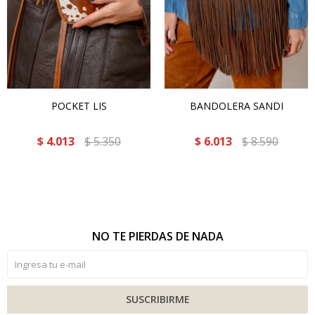
POCKET LIS
BANDOLERA SANDI
$
4.013
$
5.350
$
6.013
$
8.590
NO TE PIERDAS DE NADA
SUSCRIBIRME