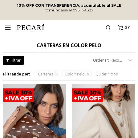
10% OFF CON TRANSFERENCIA, acumulable al SALE
comunicarse al 095 139 322
$
0

CARTERAS EN COLOR PELO
Recomendados
Filtrando por:
Carteras
Color:
Pelo
Quitar filtros