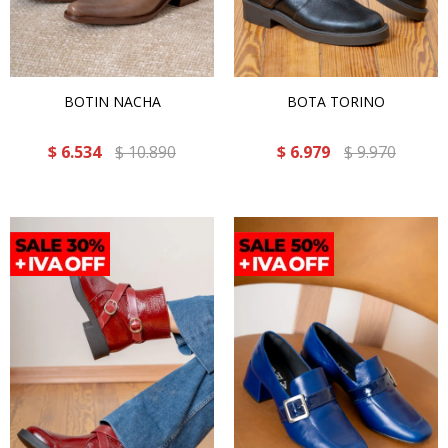
BOTIN NACHA
BOTA TORINO
$
6.534
$
10.890
$
6.979
$
9.970