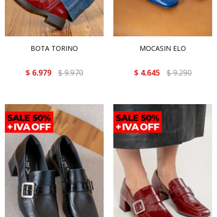
BOTA TORINO
MOCASIN ELO
$
6.979
$
9.970
$
4.645
$
9.290