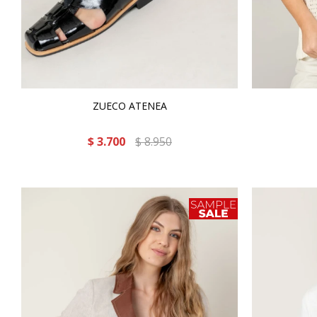
ZUECO ATENEA
$
3.700
$
8.950