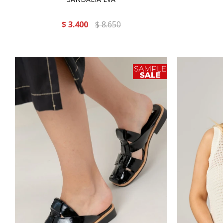
$
3.400
$
8.650