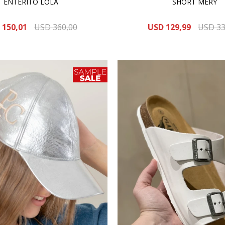
ENTERITO LOLA
SHORT MERY
150,01
USD
360,00
USD
129,99
USD
33