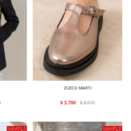
ZUECO MARTI
0
$
3.700
$
8.970