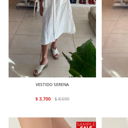
VESTIDO SERENA
$
3.700
$
8.690