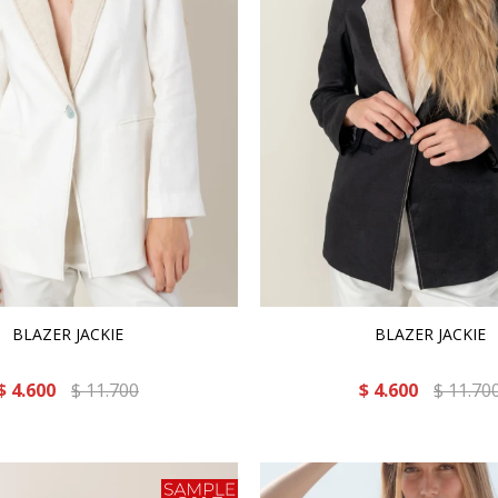
BLAZER JACKIE
BLAZER JACKIE
$
4.600
$
11.700
$
4.600
$
11.70