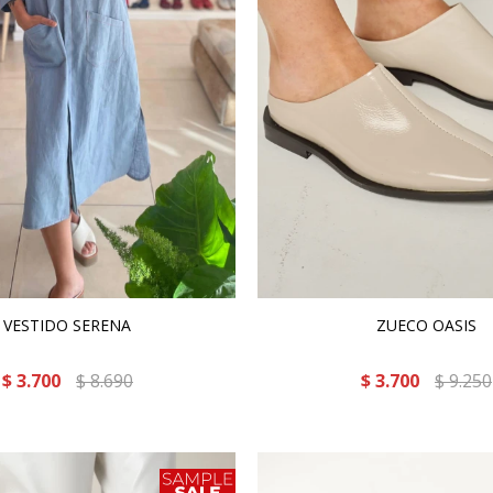
VESTIDO SERENA
ZUECO OASIS
$
3.700
$
8.690
$
3.700
$
9.250