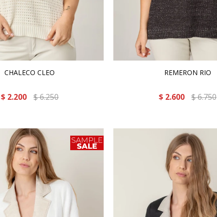
CHALECO CLEO
REMERON RIO
$
2.200
$
6.250
$
2.600
$
6.750