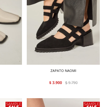
ZAPATO NAOMI
$
3.900
$
9.790