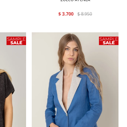
$
3.700
$
8.950