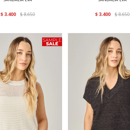
$
3.400
$
8.650
$
3.400
$
8.650