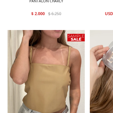
PANTALÓN CHARLY
$
2.000
$
6.250
USD