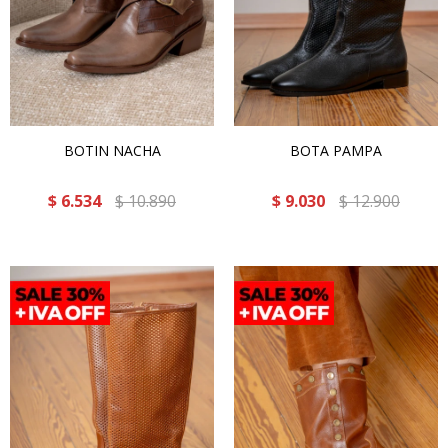
BOTIN NACHA
BOTA PAMPA
$
6.534
$
10.890
$
9.030
$
12.900