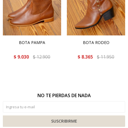
BOTA PAMPA
BOTA RODEO
$
9.030
$
12.900
$
8.365
$
11.950
NO TE PIERDAS DE NADA
SUSCRIBIRME