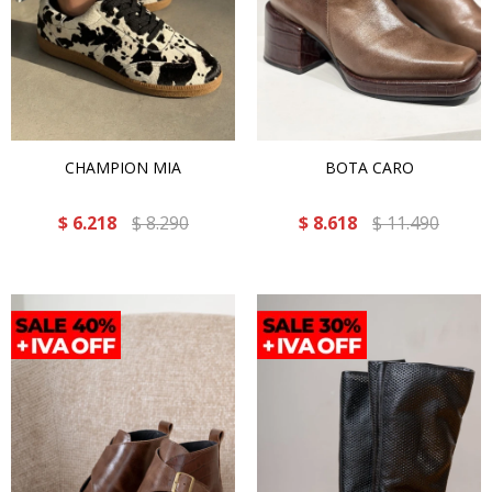
CHAMPION MIA
BOTA CARO
$
6.218
$
8.290
$
8.618
$
11.490