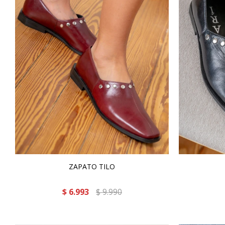
ZAPATO TILO
$
6.993
$
9.990