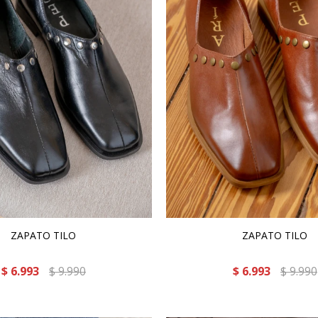
ZAPATO TILO
ZAPATO TILO
$
6.993
$
9.990
$
6.993
$
9.990