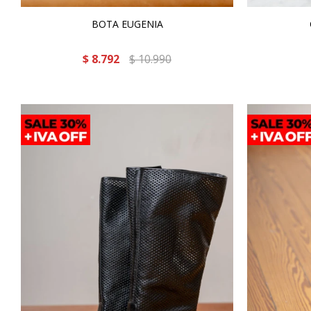
BOTA EUGENIA
$
8.792
$
10.990