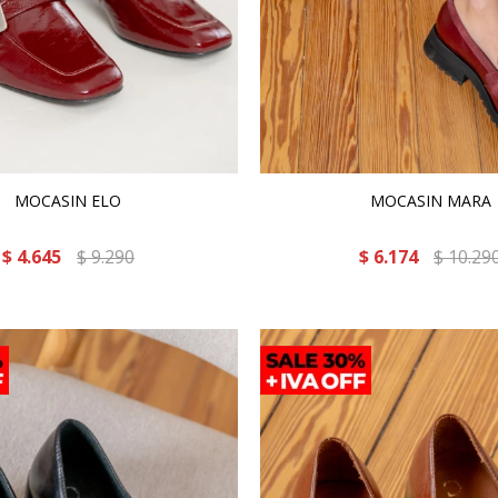
MOCASIN ELO
MOCASIN MARA
$
4.645
$
9.290
$
6.174
$
10.29