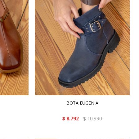
BOTA EUGENIA
$
8.792
$
10.990