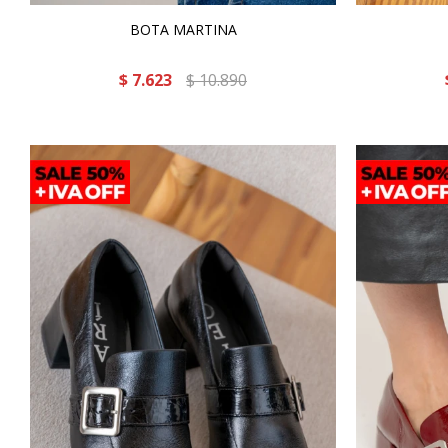
BOTA MARTINA
$
7.623
$
10.890