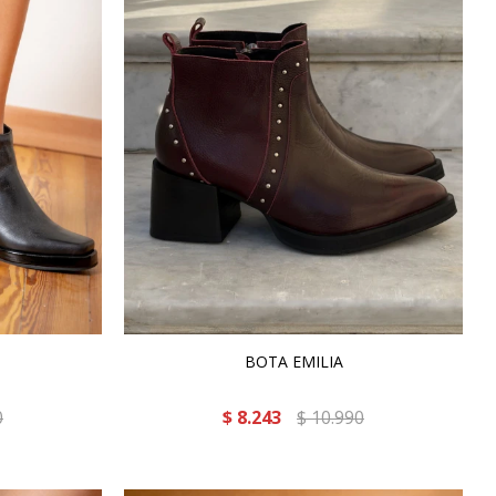
BOTA EMILIA
0
$
8.243
$
10.990