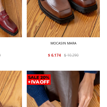
MOCASIN MARA
0
$
6.174
$
10.290