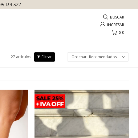
AS ANTES DE
LAS 12 HRS
!
$
0
27 artículos
Recomendados