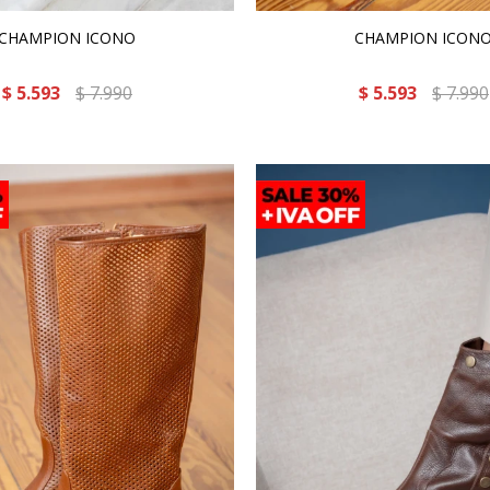
CHAMPION ICONO
CHAMPION ICON
$
5.593
$
7.990
$
5.593
$
7.990