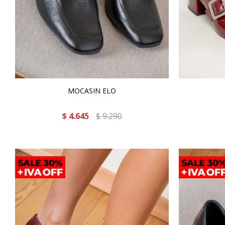
MOCASIN ELO
$
4.645
$
9.290