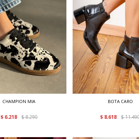
CHAMPION MIA
BOTA CARO
$
6.218
$
8.290
$
8.618
$
11.49