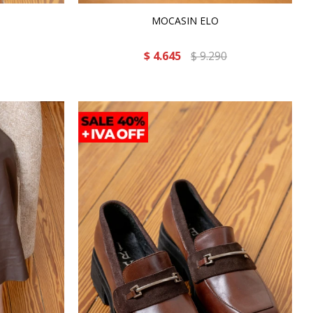
MOCASIN ELO
$
4.645
$
9.290