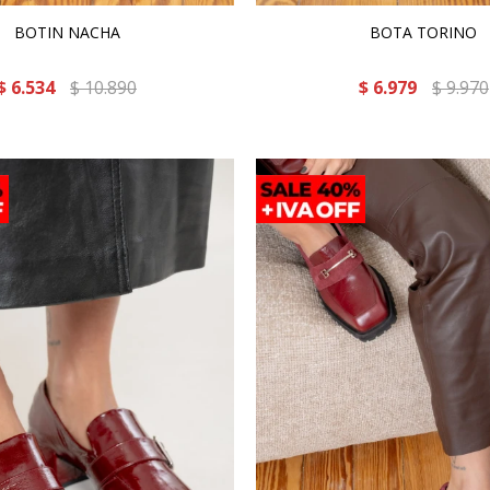
BOTIN NACHA
BOTA TORINO
$
6.534
$
10.890
$
6.979
$
9.970