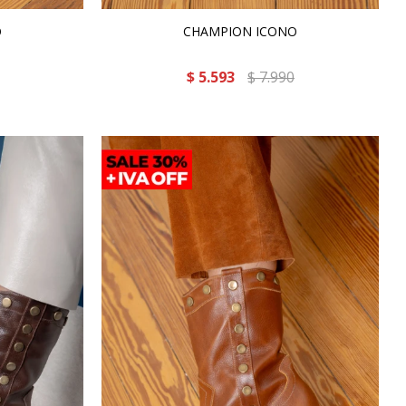
O
CHAMPION ICONO
$
5.593
$
7.990