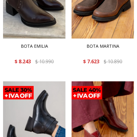
BOTA EMILIA
BOTA MARTINA
$
8.243
$
10.990
$
7.623
$
10.890