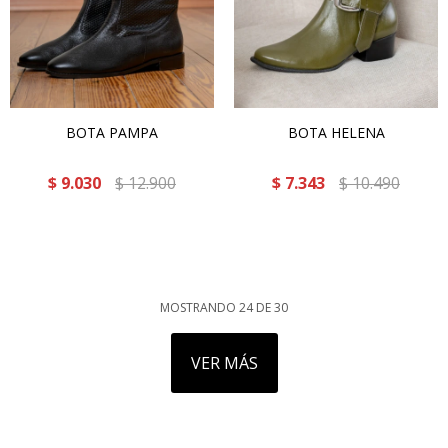
BOTA PAMPA
BOTA HELENA
$
9.030
$
12.900
$
7.343
$
10.490
MOSTRANDO
24
DE
30
VER MÁS