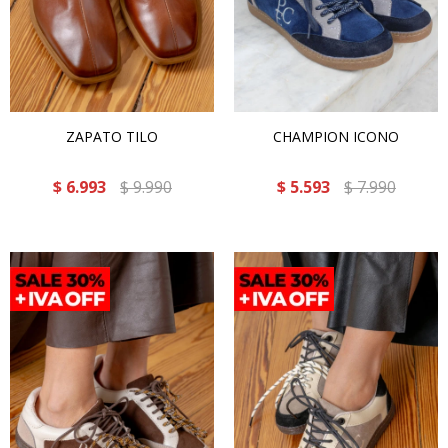
ZAPATO TILO
CHAMPION ICONO
$
6.993
$
9.990
$
5.593
$
7.990