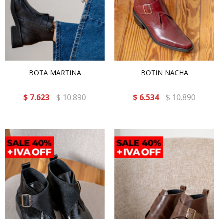
BOTA MARTINA
BOTIN NACHA
$
7.623
$
10.890
$
6.534
$
10.890