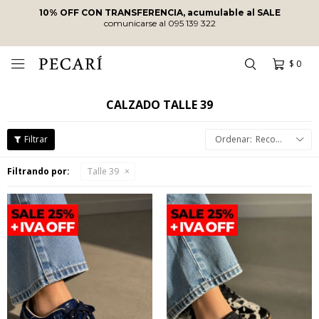
ENVÍOS SIN COSTO
A PARTIR DE
$10.000
·
ENVÍOS EN EL DÍA
EN COMPRAS REALIZADAS ANTES DE
LAS 12
HRS
!
$
0

CALZADO TALLE 39
Recomendados
Filtrando por:
Talle 39