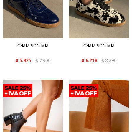
CHAMPION MIA
CHAMPION MIA
$
5.925
$
7.900
$
6.218
$
8.290