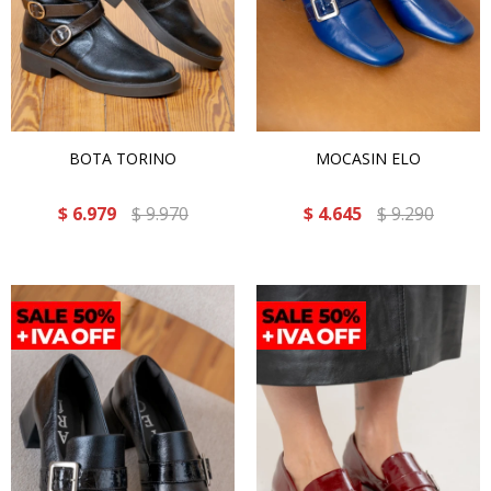
BOTA TORINO
MOCASIN ELO
$
6.979
$
9.970
$
4.645
$
9.290