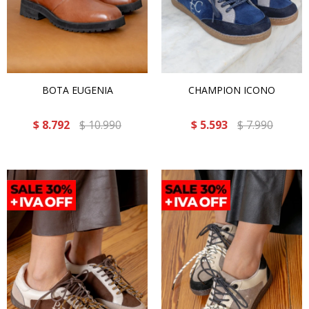
BOTA EUGENIA
CHAMPION ICONO
$
8.792
$
10.990
$
5.593
$
7.990