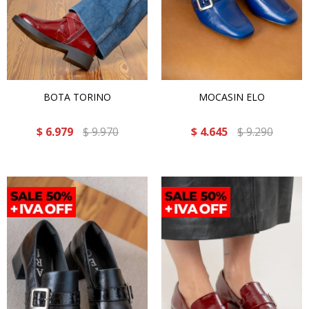
BOTA TORINO
MOCASIN ELO
$
6.979
$
9.970
$
4.645
$
9.290