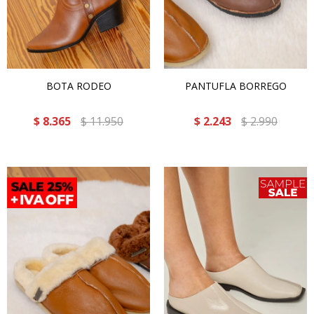
BOTA RODEO
PANTUFLA BORREGO
$
8.365
$
11.950
$
2.243
$
2.990