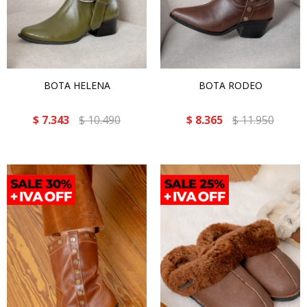
BOTA HELENA
BOTA RODEO
$
7.343
$
10.490
$
8.365
$
11.950