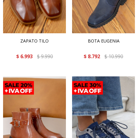
ZAPATO TILO
BOTA EUGENIA
$
6.993
$
9.990
$
8.792
$
10.990