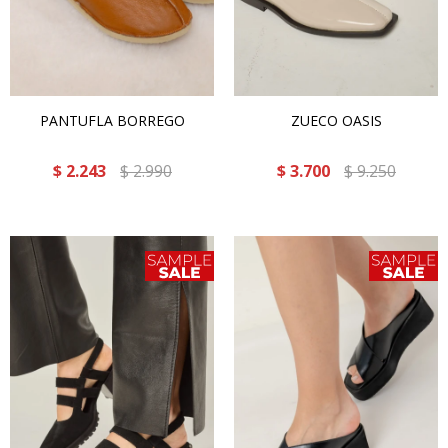
PANTUFLA BORREGO
ZUECO OASIS
$
2.243
$
2.990
$
3.700
$
9.250