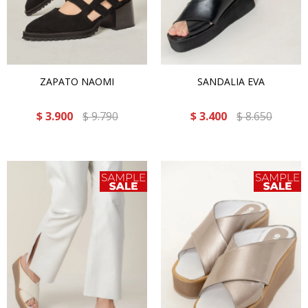
ZAPATO NAOMI
SANDALIA EVA
$
3.900
$
9.790
$
3.400
$
8.650