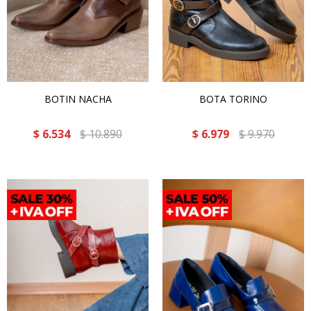
BOTIN NACHA
BOTA TORINO
$
6.534
$
10.890
$
6.979
$
9.970