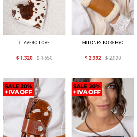
LLAVERO LOVE
MITONES BORREGO
$
1.320
$
1.650
$
2.392
$
2.990