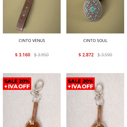
CINTO VENUS
CINTO SOUL
$
3.160
$
3.950
$
2.872
$
3.590