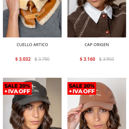
CUELLO ARTICO
CAP ORIGEN
$
3.032
$
3.790
$
3.160
$
3.950