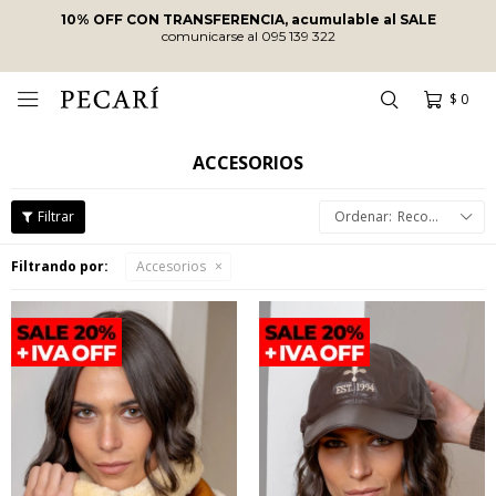
ENVÍOS SIN COSTO
A PARTIR DE
$10.000
·
ENVÍOS EN EL DÍA
EN COMPRAS REALIZADAS ANTES DE
LAS 12
HRS
!
$
0

ACCESORIOS
Recomendados
Filtrando por:
Accesorios