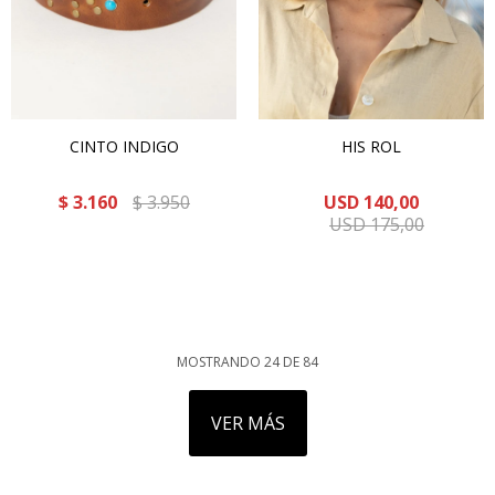
CINTO INDIGO
HIS ROL
$
3.160
$
3.950
USD
140,00
USD
175,00
MOSTRANDO
24
DE
84
VER MÁS