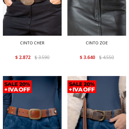
CINTO CHER
CINTO ZOE
$
2.872
$
3.590
$
3.640
$
4.550