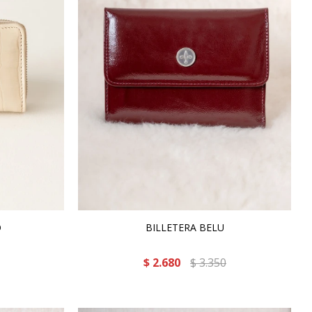
O
BILLETERA BELU
$
2.680
$
3.350