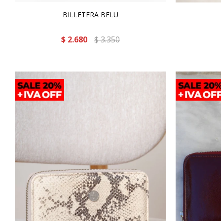
BILLETERA BELU
$
2.680
$
3.350