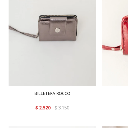
BILLETERA ROCCO
$
2.520
$
3.150