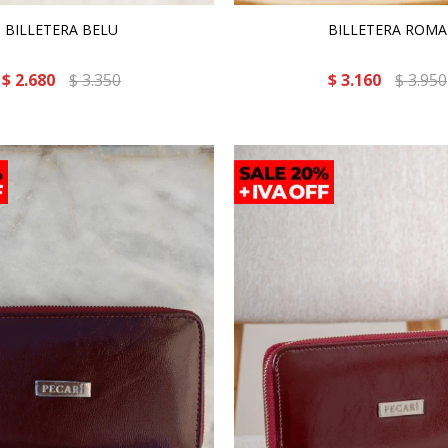
BILLETERA BELU
BILLETERA ROMA
$
2.680
$
3.350
$
3.160
$
3.950