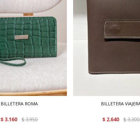
BILLETERA ROMA
BILLETERA VIAJER
$
3.160
$
3.950
$
2.640
$
3.300