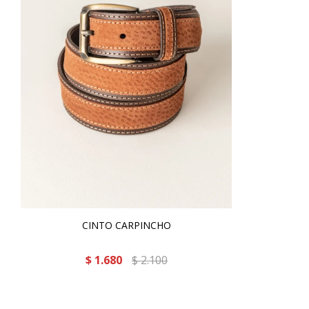
CINTO CARPINCHO
$
1.680
$
2.100