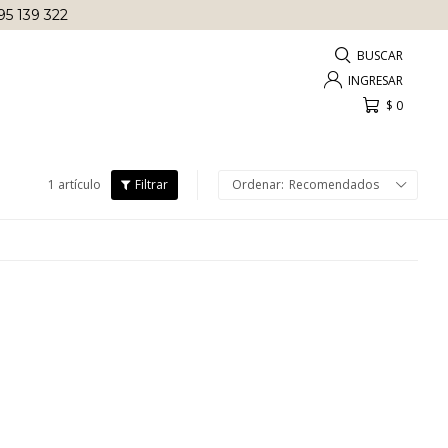
95 139 322
$
0
1 artículo
Recomendados