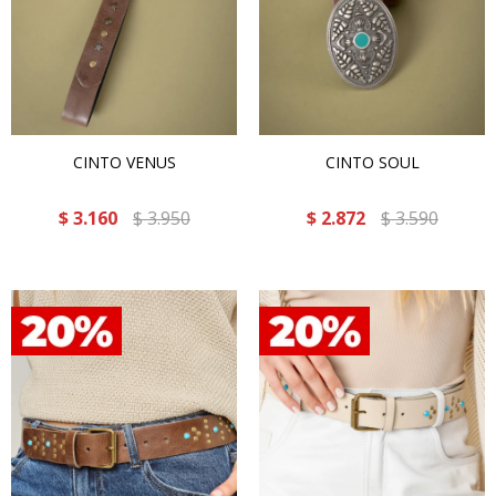
CINTO VENUS
CINTO SOUL
$
3.160
$
3.950
$
2.872
$
3.590