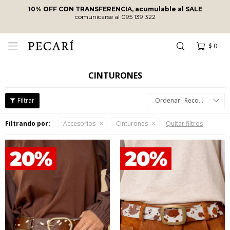
ENVÍOS SIN COSTO
A PARTIR DE
$10.000
·
ENVÍOS EN EL DÍA
EN COMPRAS REALIZADAS ANTES DE
LAS 12
HRS
!
$
0

CINTURONES
Recomendados
Filtrando por:
Accesorios
Cinturones
Quitar filtros