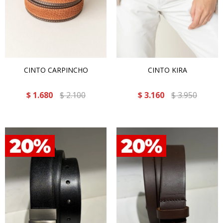
CINTO CARPINCHO
CINTO KIRA
$
1.680
$
2.100
$
3.160
$
3.950