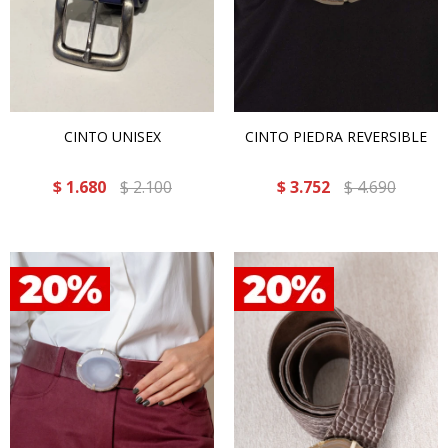
CINTO UNISEX
CINTO PIEDRA REVERSIBLE
$
1.680
$
2.100
$
3.752
$
4.690