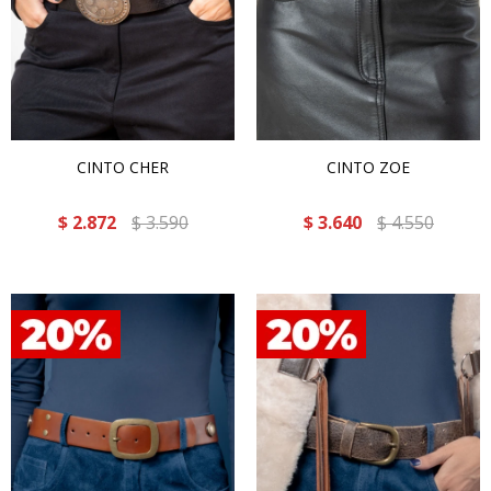
CINTO CHER
CINTO ZOE
$
2.872
$
3.590
$
3.640
$
4.550