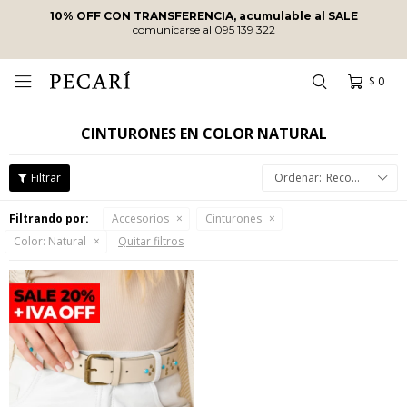
10% OFF CON TRANSFERENCIA, acumulable al SALE
comunicarse al 095 139 322
$
0

CINTURONES EN COLOR NATURAL
Recomendados
Filtrando por:
Accesorios
Cinturones
Color:
Natural
Quitar filtros