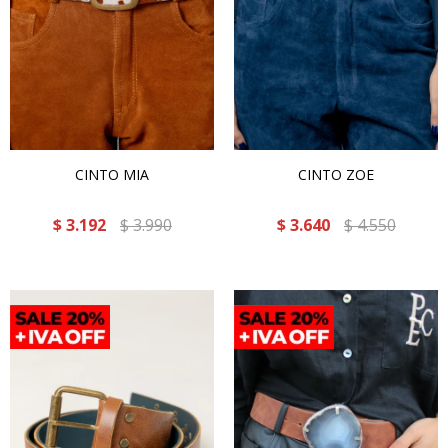
CINTO MIA
CINTO ZOE
$
3.192
$
3.990
$
3.640
$
4.550