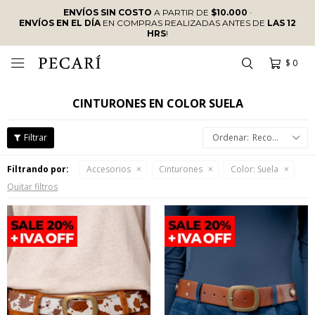
ENVÍOS SIN COSTO
A PARTIR DE
$10.000
·
ENVÍOS EN EL DÍA
EN COMPRAS REALIZADAS ANTES DE
LAS 12
HRS
!
$
0

CINTURONES EN COLOR SUELA
Recomendados
Filtrando por:
Accesorios
Cinturones
Color:
Suela
Quitar filtros