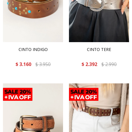
CINTO INDIGO
CINTO TERE
$
3.160
$
3.950
$
2.392
$
2.990