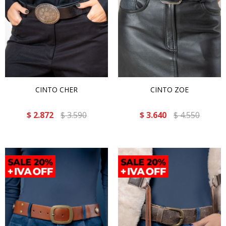
CINTO CHER
CINTO ZOE
$
2.872
$
3.590
$
3.640
$
4.550