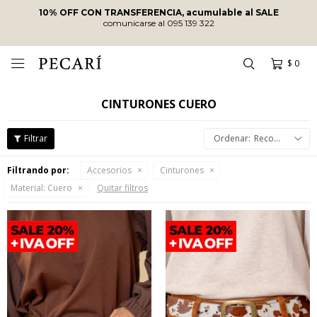
ENVÍOS SIN COSTO
A PARTIR DE
$10.000
·
ENVÍOS EN EL DÍA
EN COMPRAS REALIZADAS ANTES DE
LAS 12
HRS
!
$
0

CINTURONES CUERO
Recomendados
Filtrando por:
Accesorios
Cinturones
Material:
Cuero
Quitar filtros