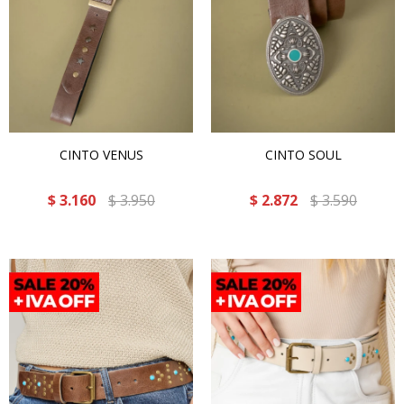
CINTO VENUS
CINTO SOUL
$
3.160
$
3.950
$
2.872
$
3.590