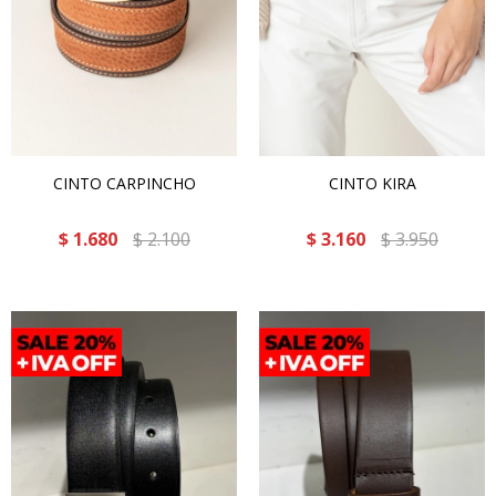
CINTO CARPINCHO
CINTO KIRA
$
1.680
$
2.100
$
3.160
$
3.950