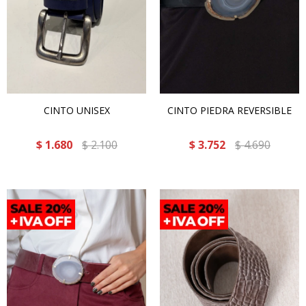
CINTO UNISEX
CINTO PIEDRA REVERSIBLE
$
1.680
$
2.100
$
3.752
$
4.690