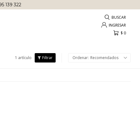
95 139 322
$
0
1 artículo
Recomendados