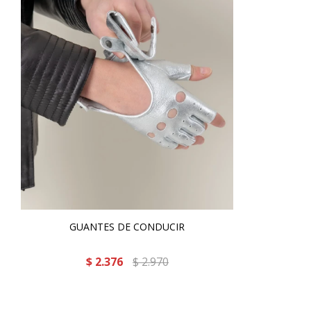
GUANTES DE CONDUCIR
$
2.376
$
2.970