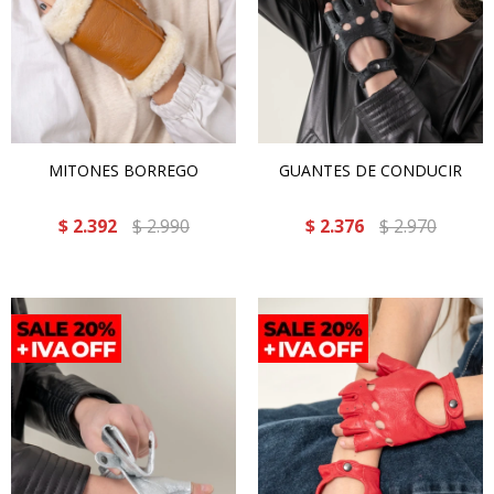
MITONES BORREGO
GUANTES DE CONDUCIR
$
2.392
$
2.990
$
2.376
$
2.970