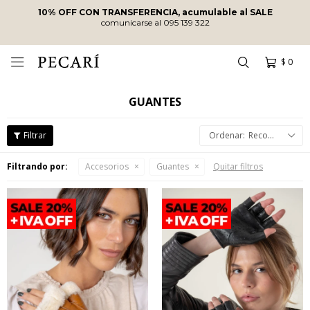
10% OFF CON TRANSFERENCIA, acumulable al SALE
comunicarse al 095 139 322
$
0

GUANTES
Recomendados
Filtrando por:
Accesorios
Guantes
Quitar filtros