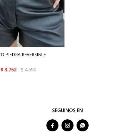
TO PIEDRA REVERSIBLE
$
3.752
$
4.690
SEGUINOS EN


