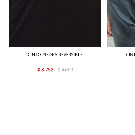
CINTO PIEDRA REVERSIBLE
CIN
$
3.752
$
4.690