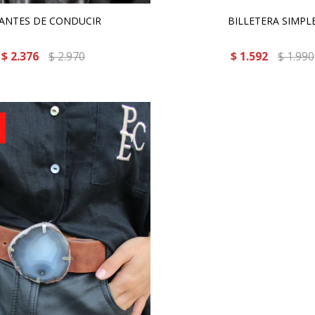
ANTES DE CONDUCIR
BILLETERA SIMPL
$
2.376
$
2.970
$
1.592
$
1.990