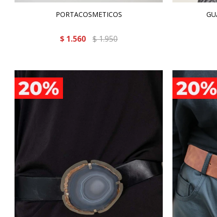
PORTACOSMETICOS
GU
$
1.560
$
1.950