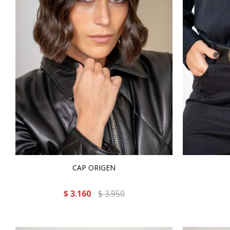
CAP ORIGEN
$
3.160
$
3.950