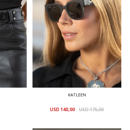
KATLEEN
USD
140,00
USD
175,00