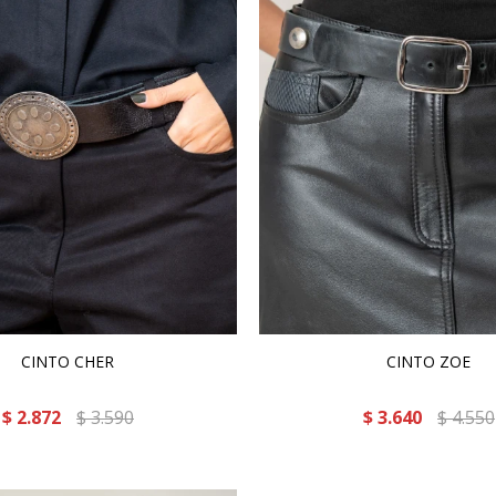
CINTO CHER
CINTO ZOE
$
2.872
$
3.590
$
3.640
$
4.550