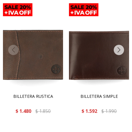
BILLETERA RUSTICA
BILLETERA SIMPLE
$
1.480
$
1.850
$
1.592
$
1.990