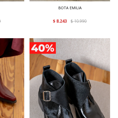
BOTA EMILIA
0
$
8.243
$
10.990