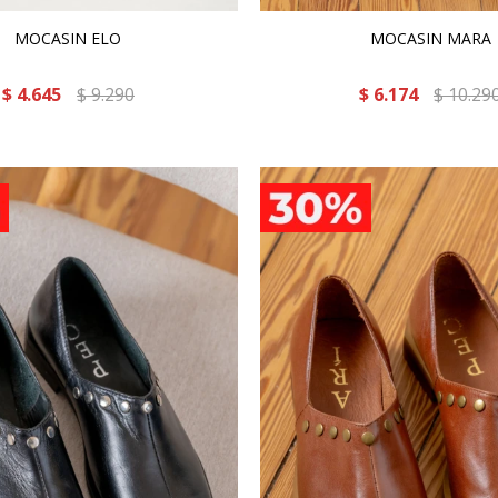
MOCASIN ELO
MOCASIN MARA
$
4.645
$
9.290
$
6.174
$
10.29