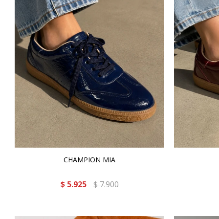
CHAMPION MIA
$
5.925
$
7.900