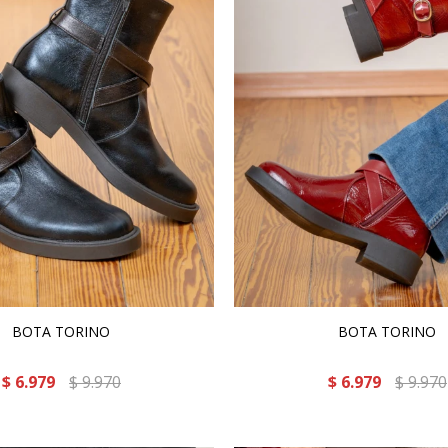
BOTA TORINO
BOTA TORINO
$
6.979
$
9.970
$
6.979
$
9.970