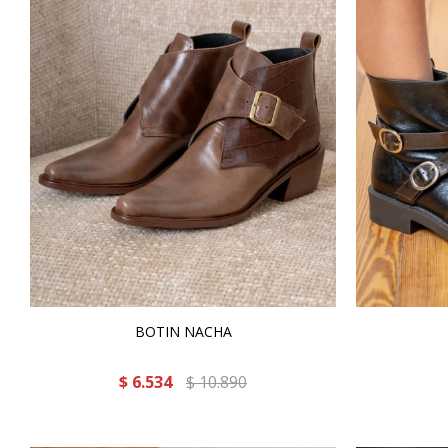
BOTIN NACHA
$
6.534
$
10.890