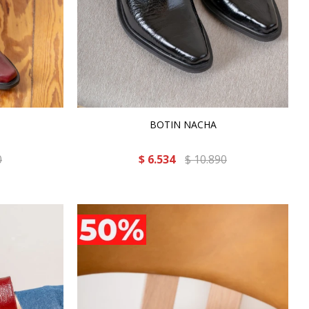
BOTIN NACHA
0
$
6.534
$
10.890