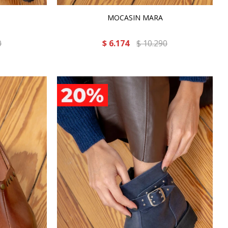
MOCASIN MARA
0
$
6.174
$
10.290