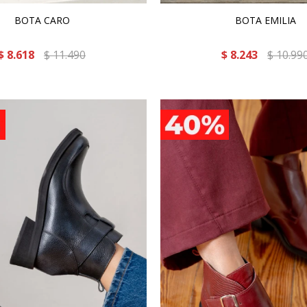
BOTA CARO
BOTA EMILIA
$
8.618
$
11.490
$
8.243
$
10.99