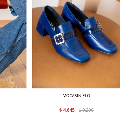
MOCASIN ELO
$
4.645
$
9.290