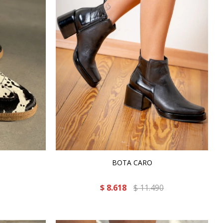
BOTA CARO
$
8.618
$
11.490