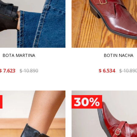
BOTA MARTINA
BOTIN NACHA
$
7.623
$
10.890
$
6.534
$
10.89