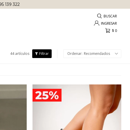
AS ANTES DE
LAS 12 HRS
!
$
0
44 artículos
Recomendados