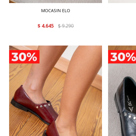
MOCASIN ELO
$
4.645
$
9.290