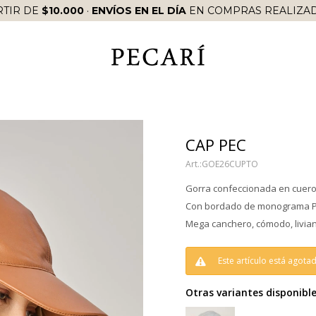
RTIR DE
$10.000
·
ENVÍOS EN EL DÍA
EN COMPRAS REALIZAD
CAP PEC
GOE26CUPTO
Gorra confeccionada en cuero 
Con bordado de monograma P
Mega canchero, cómodo, livian
Este artículo está agota
Otras variantes disponible