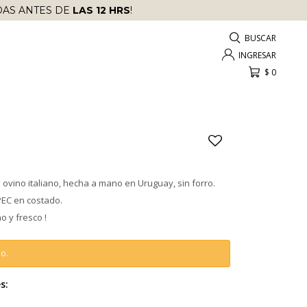
AS ANTES DE
LAS 12 HRS
!
$
0
ovino italiano, hecha a mano en Uruguay, sin forro.
EC en costado.
o y fresco !
do.
s: