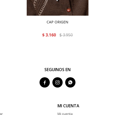
CAP ORIGEN
$
3.160
$
3.950
SEGUINOS EN



MI CUENTA
ar
Mi cuenta