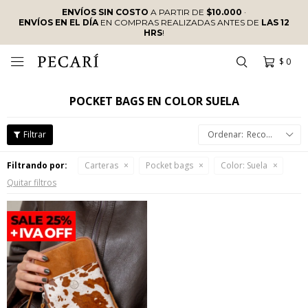
ENVÍOS SIN COSTO
A PARTIR DE
$10.000
·
ENVÍOS EN EL DÍA
EN COMPRAS REALIZADAS ANTES DE
LAS 12
HRS
!
$
0

POCKET BAGS EN COLOR SUELA
Recomendados
Filtrando por:
Carteras
Pocket bags
Color:
Suela
Quitar filtros