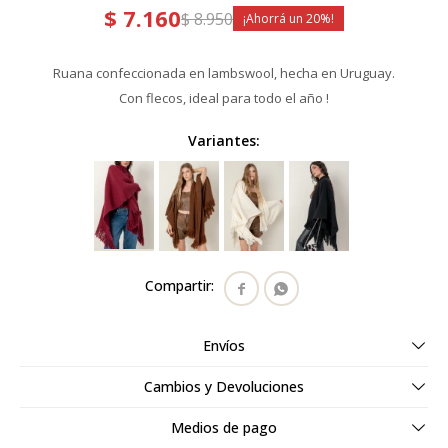
$
7.160
$
8.950
20
Ruana confeccionada en lambswool, hecha en Uruguay.
Con flecos, ideal para todo el año !
Variantes:


Envíos
Cambios y Devoluciones
Medios de pago