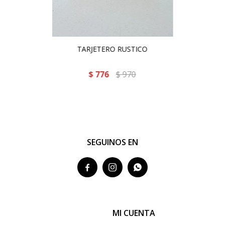
TARJETERO RUSTICO
$
776
$
970
SEGUINOS EN



MI CUENTA