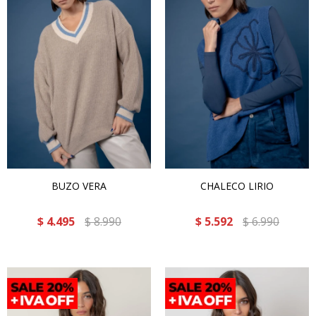
BUZO VERA
CHALECO LIRIO
$
4.495
$
8.990
$
5.592
$
6.990