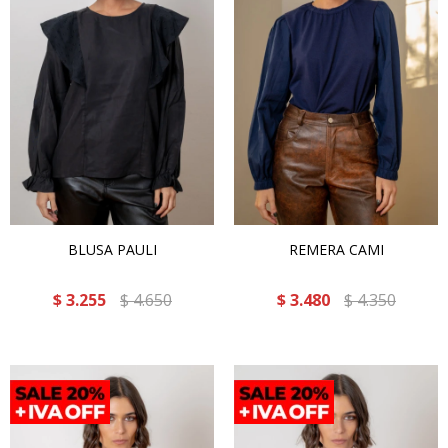
BLUSA PAULI
REMERA CAMI
$
3.255
$
4.650
$
3.480
$
4.350