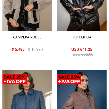
CAMPERA ROBLE
PUFFER LIA
$
5.495
$
10.990
USD
641,25
USD
855,00