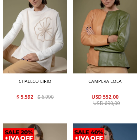
CHALECO LIRIO
CAMPERA LOLA
$
5.592
$
6.990
USD
552,00
USD
690,00