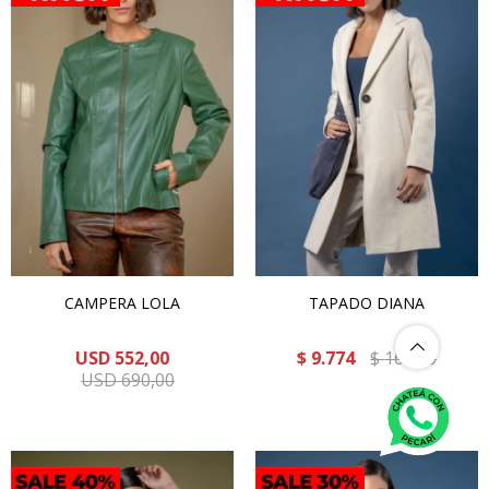
CAMPERA LOLA
TAPADO DIANA
USD
552,00
$
9.774
$
16.290
USD
690,00