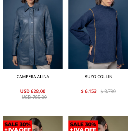
CAMPERA ALINA
BUZO COLLIN
USD
628,00
$
6.153
$
8.790
USD
785,00