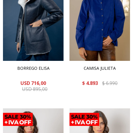
BORREGO ELISA
CAMISA JULIETA
USD
716,00
$
4.893
$
6.990
USD
895,00