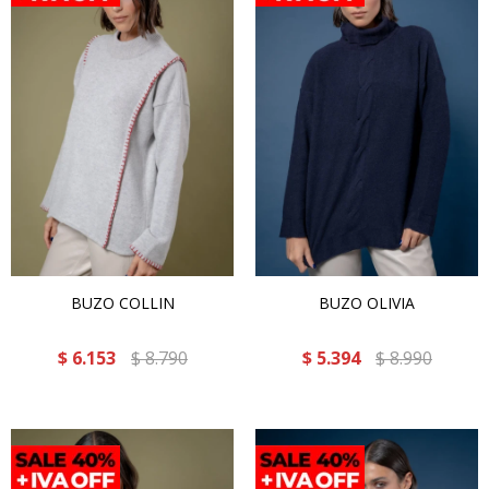
BUZO COLLIN
BUZO OLIVIA
$
6.153
$
8.790
$
5.394
$
8.990