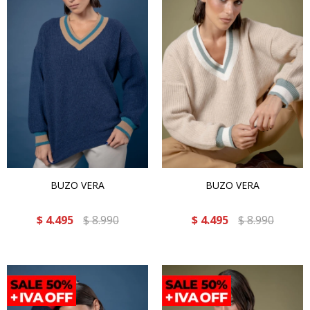
BUZO VERA
BUZO VERA
$
4.495
$
8.990
$
4.495
$
8.990