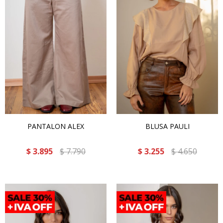
PANTALON ALEX
BLUSA PAULI
$
3.895
$
7.790
$
3.255
$
4.650