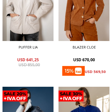
PUFFER LIA
BLAZER CLOE
USD
641,25
USD
670,00
USD
855,00
USD
569,50