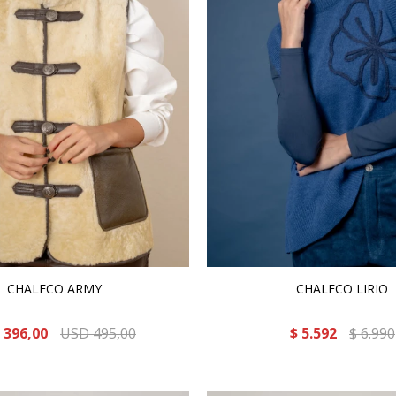
CHALECO ARMY
CHALECO LIRIO
396,00
USD
495,00
$
5.592
$
6.990