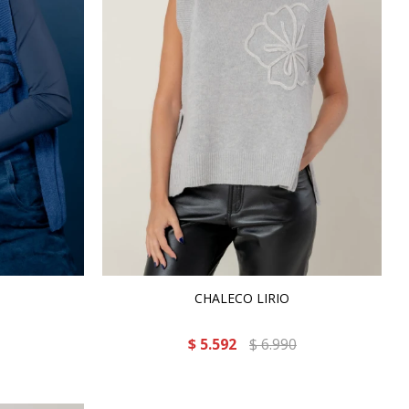
CHALECO LIRIO
$
5.592
$
6.990