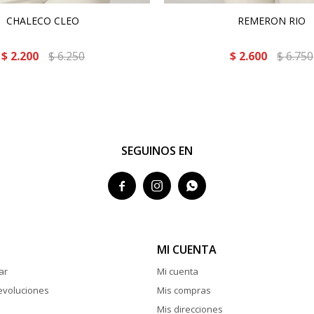
CHALECO CLEO
REMERON RIO
$
2.200
$
6.250
$
2.600
$
6.750
SEGUINOS EN



MI CUENTA
ar
Mi cuenta
evoluciones
Mis compras
Mis direcciones