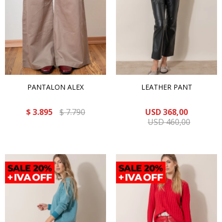
PANTALON ALEX
LEATHER PANT
$
3.895
$
7.790
USD
368,00
USD
460,00