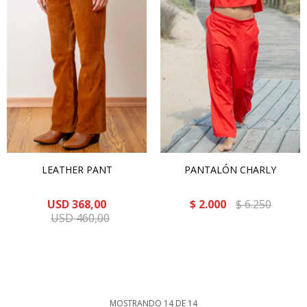
LEATHER PANT
PANTALÓN CHARLY
USD
368,00
$
2.000
$
6.250
USD
460,00
MOSTRANDO
14
DE
14