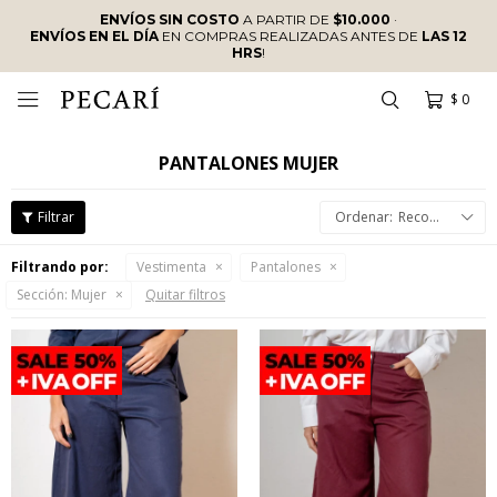
ENVÍOS SIN COSTO
A PARTIR DE
$10.000
·
ENVÍOS EN EL DÍA
EN COMPRAS REALIZADAS ANTES DE
LAS 12
HRS
!
$
0

PANTALONES MUJER
Recomendados
Filtrando por:
Vestimenta
Pantalones
Sección:
Mujer
Quitar filtros