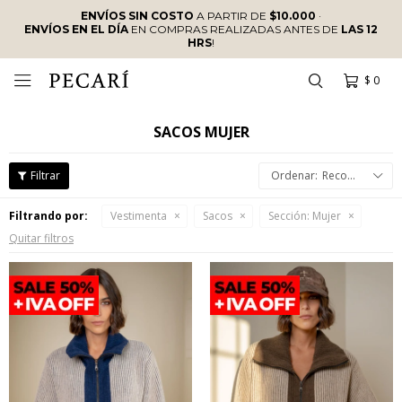
ENVÍOS SIN COSTO
A PARTIR DE
$10.000
·
ENVÍOS EN EL DÍA
EN COMPRAS REALIZADAS ANTES DE
LAS 12
HRS
!
$
0

SACOS MUJER
Recomendados
Filtrando por:
Vestimenta
Sacos
Sección:
Mujer
Quitar filtros