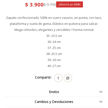
$
3.900
$
9.790
60
Zapato confeccionado 100% en cuero vacuno, en punta, con taco,
plataforma y suela de goma. Elástico en pulsera para calzar.
Mega cómodos, elegantes y versátiles ! horma normal
35- 23.5 cm
36- 24 cm
37- 25 cm
38- 25.5 cm
39- 26 cm
40- 27 cm


Envíos
Cambios y Devoluciones