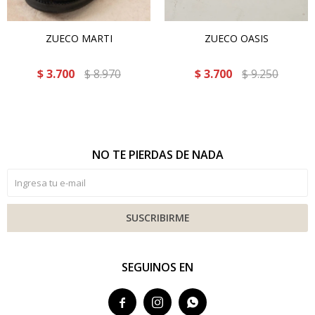
ZUECO MARTI
ZUECO OASIS
$
3.700
$
8.970
$
3.700
$
9.250
NO TE PIERDAS DE NADA
SUSCRIBIRME
SEGUINOS EN


