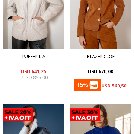
PUFFER LIA
BLAZER CLOE
USD
641,25
USD
670,00
USD
855,00
USD
569,50