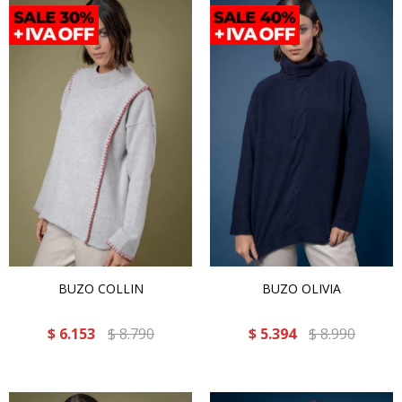
BUZO COLLIN
BUZO OLIVIA
$
6.153
$
8.790
$
5.394
$
8.990