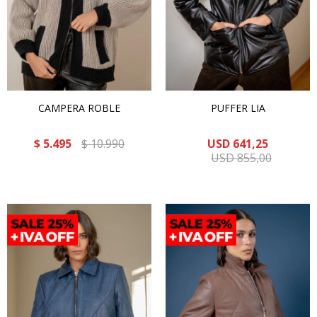
CAMPERA ROBLE
PUFFER LIA
$
5.495
$
10.990
USD
641,25
USD
855,00