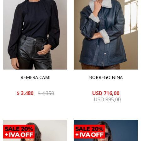
REMERA CAMI
BORREGO NINA
$
3.480
$
4.350
USD
716,00
USD
895,00