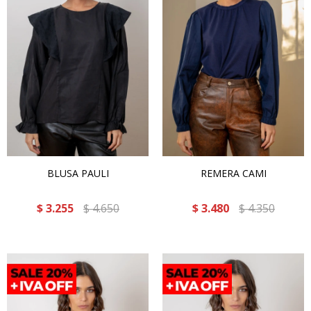
BLUSA PAULI
REMERA CAMI
$
3.255
$
4.650
$
3.480
$
4.350