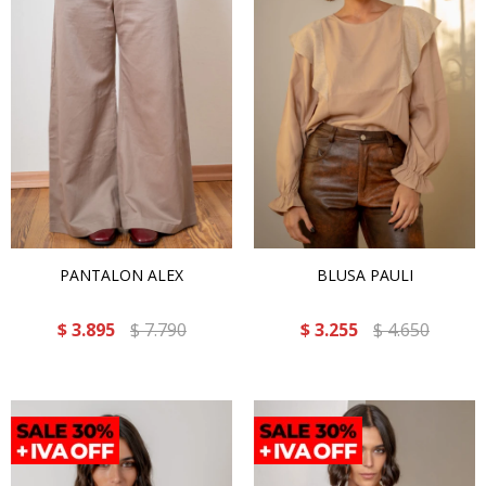
PANTALON ALEX
BLUSA PAULI
$
3.895
$
7.790
$
3.255
$
4.650