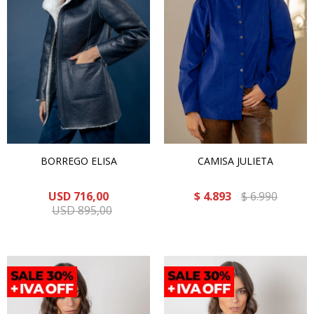
BORREGO ELISA
CAMISA JULIETA
USD
716,00
$
4.893
$
6.990
USD
895,00