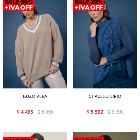
BUZO VERA
CHALECO LIRIO
$
4.495
$
8.990
$
5.592
$
6.990