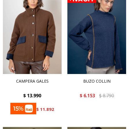
CAMPERA GALES
BUZO COLLIN
$
13.990
$
6.153
$
8.790
$
11.892