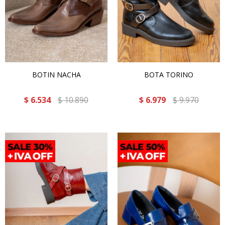
BOTIN NACHA
BOTA TORINO
$
6.534
$
10.890
$
6.979
$
9.970