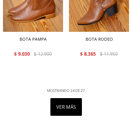
BOTA PAMPA
BOTA RODEO
$
9.030
$
12.900
$
8.365
$
11.950
MOSTRANDO
24
DE
27
VER MÁS