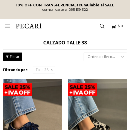
ENVÍOS SIN COSTO
A PARTIR DE
$10.000
·
ENVÍOS EN EL DÍA
EN COMPRAS REALIZADAS ANTES DE
LAS 12
HRS
!
$
0

CALZADO TALLE 38
Recomendados
Filtrando por:
Talle 38