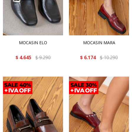
MOCASIN ELO
MOCASIN MARA
$
4.645
$
9.290
$
6.174
$
10.290