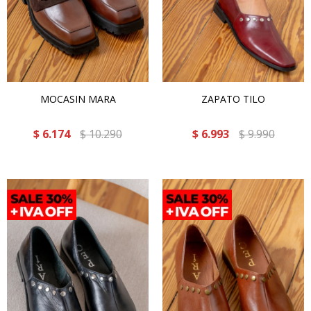
MOCASIN MARA
ZAPATO TILO
$
6.174
$
10.290
$
6.993
$
9.990