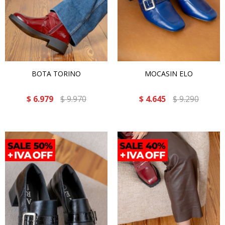
BOTA TORINO
MOCASIN ELO
$
6.979
$
9.970
$
4.645
$
9.290