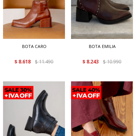
BOTA CARO
BOTA EMILIA
$
8.618
$
11.490
$
8.243
$
10.990