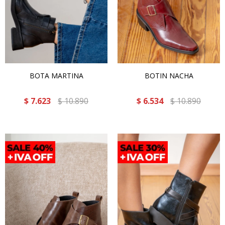
BOTA MARTINA
BOTIN NACHA
$
7.623
$
10.890
$
6.534
$
10.890