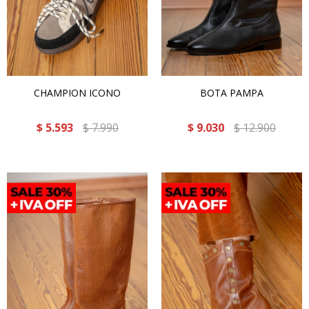
CHAMPION ICONO
BOTA PAMPA
$
5.593
$
7.990
$
9.030
$
12.900